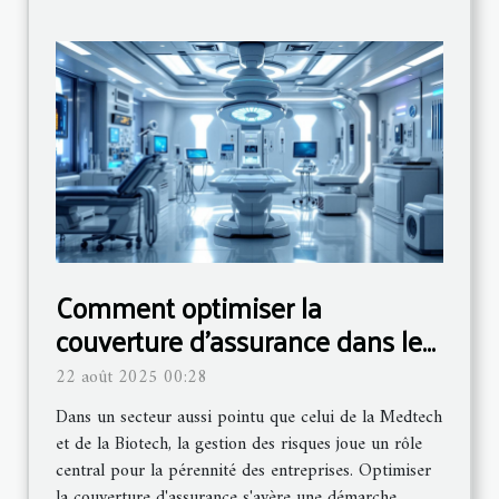
Comment optimiser la
couverture d'assurance dans les
secteurs Medtech et Biotech ?
22 août 2025 00:28
Dans un secteur aussi pointu que celui de la Medtech
et de la Biotech, la gestion des risques joue un rôle
central pour la pérennité des entreprises. Optimiser
la couverture d'assurance s'avère une démarche