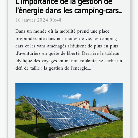
L'importance de la gestion de
l'énergie dans les camping-cars
et les vans aménagés
10 janvier 2024 00:48
Dans un monde où la mobilité prend une place
prépondérante dans nos modes de vie, les camping-
cars et les vans aménagés séduisent de plus en plus
d'aventuriers en quête de liberté. Derrière le tableau
idyllique des voyages en maison roulante, se cache un
défi de taille : la gestion de l'énergie....