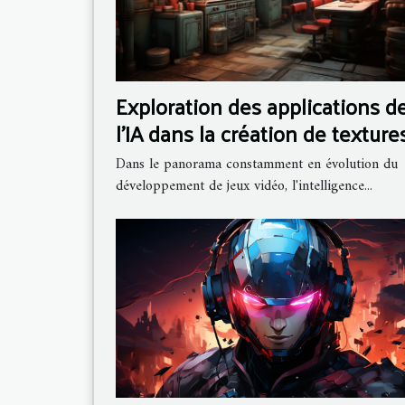
Exploration des applications d
l'IA dans la création de texture
et environnements pour les je
Dans le panorama constamment en évolution du
vidéo
développement de jeux vidéo, l'intelligence...