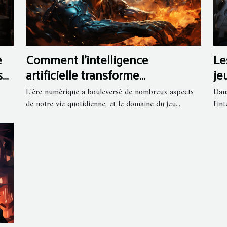
Comment l'intelligence
Le
e
artificielle transforme
je
s
l'expérience de jeu vidéo
le
ux
L'ère numérique a bouleversé de nombreux aspects
Dans
de notre vie quotidienne, et le domaine du jeu...
l'in