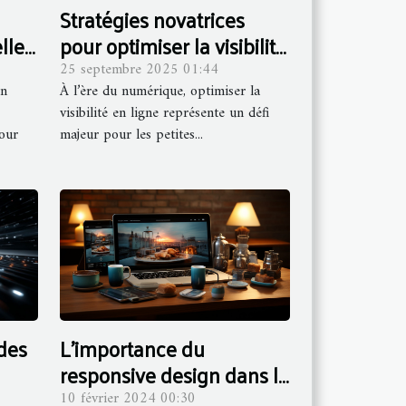
Stratégies novatrices
lles
pour optimiser la visibilité
ting
des petites entreprises en
25 septembre 2025 01:44
en
À l’ère du numérique, optimiser la
ligne
visibilité en ligne représente un défi
pour
majeur pour les petites...
L'importance du
des
responsive design dans la
création de sites web
pour
10 février 2024 00:30