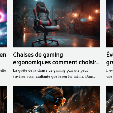
 en
Chaises de gaming
Év
ergonomiques comment choisir
gr
le meilleur modèle pour une
su
elle
La quête de la chaise de gaming parfaite peut
L'év
expérience de jeu optimale
s'avérer aussi exaltante que le jeu lui-même. Dans...
une 