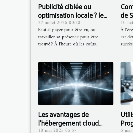
Publicité ciblée ou
Com
optimisation locale ? le
de 
dilemme des
amél
27 juillet 2026 00:20
10 oc
Faut-il payer pour être vu, ou
À l'èr
entrepreneurs connectés
votr
travailler sa présence pour être
est de
trouvé ? À l’heure où les coûts...
succès 
Les avantages de
Util
l'hébergement cloud
Pro
pour les sites e-
pour
10 mai 2025 05:57
6 mai