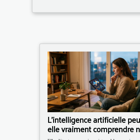
L’intelligence artificielle peu
elle vraiment comprendre 
émotions ?