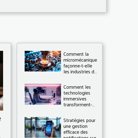
Comment la
micromécanique
façonne-t-elle
les industries de
pointe ?
Comment les
technologies
immersives
transforment-
elles les
e
stratégies de
Stratégies pour
communication ?
une gestion
efficace des
notifications sur