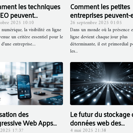
ment les techniques
Comment les petites
SEO peuvent
entreprises peuvent-e
iorer la visibilité de
maximiser leur marke
tobre 2025 10:10
26 septembre 2025 01:05
e numérique, la visibilité en ligne
Dans un monde où la présence 
e entreprise ?
digital ?
venue un critère essentiel pour le
ligne devient chaque jour plus
d’une entreprise....
déterminante, il est primordial 
les...
isation des
Le futur du stockage 
gressive Web Apps
données web des
 améliorer
solutions innovantes 
 2025 17:37
4 mai 2025 21:38