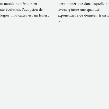
un monde numérique en
L'ère numérique dans laquelle n
ngagement en 2023
les entreprises
nte évolution, l'adoption de
vivons génère une quantité
logies innovantes est un levier...
exponentielle de données, trans
la...