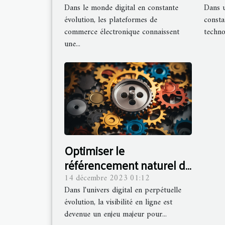
Dans le monde digital en constante
Dans 
commerce à haute trafic
l'e
évolution, les plateformes de
consta
commerce électronique connaissent
techno
une...
Optimiser le
référencement naturel de
votre site web :
14 décembre 2023 01:12
Dans l'univers digital en perpétuelle
Techniques et bonnes
évolution, la visibilité en ligne est
pratiques
devenue un enjeu majeur pour...