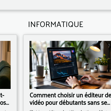
INFORMATIQUE
t-
Comment choisir un éditeur d
nos
vidéo pour débutants sans se
tromper ?