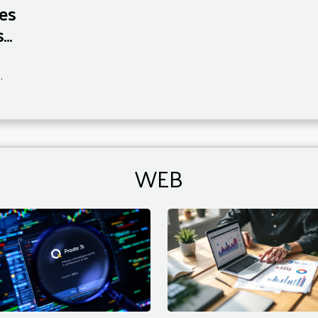
des
s
.
WEB