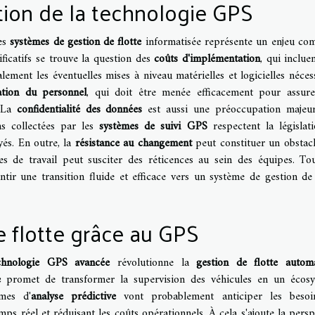
ration de la technologie GPS
es
systèmes de gestion de flotte
informatisée représente un enjeu co
ificatifs se trouve la question des
coûts d'implémentation
, qui inclue
lement les éventuelles mises à niveau matérielles et logicielles nécess
ation du personnel
, qui doit être menée efficacement pour assur
. La
confidentialité des données
est aussi une préoccupation majeur
ns collectées par les
systèmes de suivi GPS
respectent la législat
yés. En outre, la
résistance au changement
peut constituer un obstac
es de travail peut susciter des réticences au sein des équipes. To
ir une transition fluide et efficace vers un système de gestion de 
de flotte grâce au GPS
chnologie GPS avancée
révolutionne la
gestion de flotte automa
e
promet de transformer la supervision des véhicules en un écos
mes d'
analyse prédictive
vont probablement anticiper les besoi
mps réel et réduisant les coûts opérationnels. À cela s'ajoute la persp