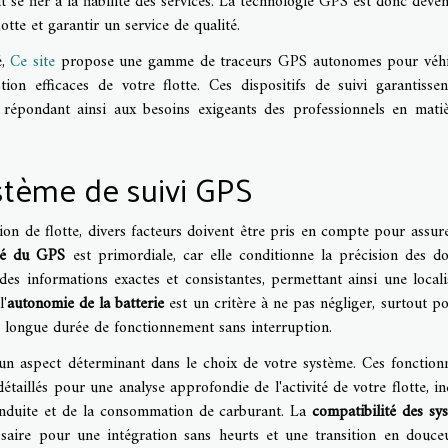
ut se fier à la fiabilité des services. La technologie GPS est donc deve
otte et garantir un service de qualité.
é,
Ce site
propose une gamme de traceurs GPS autonomes pour véhi
ion efficaces de votre flotte. Ces dispositifs de suivi garantisse
 répondant ainsi aux besoins exigeants des professionnels en mati
stème de suivi GPS
ion de flotte, divers facteurs doivent être pris en compte pour assur
ité du GPS
est primordiale, car elle conditionne la précision des d
es informations exactes et consistantes, permettant ainsi une locali
l'
autonomie de la batterie
est un critère à ne pas négliger, surtout po
 longue durée de fonctionnement sans interruption.
n aspect déterminant dans le choix de votre système. Ces fonctionn
taillés pour une analyse approfondie de l'activité de votre flotte, in
conduite et de la consommation de carburant. La
compatibilité des sy
essaire pour une intégration sans heurts et une transition en douce