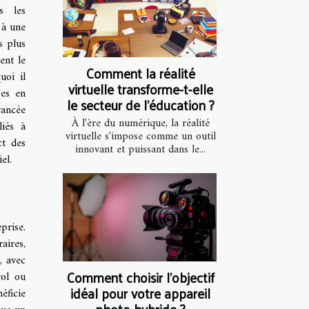
s les
 à une
s plus
ent le
Comment la réalité
uoi il
virtuelle transforme-t-elle
ses en
le secteur de l'éducation ?
vancée
À l'ère du numérique, la réalité
liés à
virtuelle s'impose comme un outil
ct des
innovant et puissant dans le...
el.
prise.
aires,
, avec
Comment choisir l'objectif
vol ou
idéal pour votre appareil
éficie
photo hybride ?