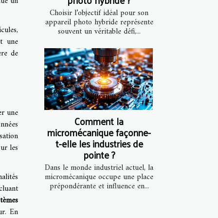
nue un
Choisir l’objectif idéal pour son
appareil photo hybride représente
cules,
souvent un véritable défi,...
nt une
ère de
er une
Comment la
onnées
micromécanique façonne-
sation
t-elle les industries de
ur les
pointe ?
Dans le monde industriel actuel, la
alités
micromécanique occupe une place
prépondérante et influence en...
cluant
stèmes
ur. En