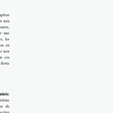
mplexe
nt non
aires.
er une
e, les
ion en
le non
us ces
flotte
tisée
.
ystème
ns de
ective