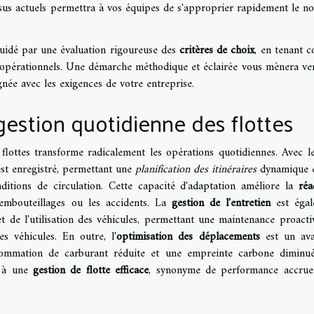
cessus actuels permettra à vos équipes de s'approprier rapidement le n
uidé par une évaluation rigoureuse des
critères de choix
, en tenant 
ifs opérationnels. Une démarche méthodique et éclairée vous mènera ve
gnée avec les exigences de votre entreprise.
gestion quotidienne des flottes
flottes transforme radicalement les opérations quotidiennes. Avec 
st enregistré, permettant une
planification des itinéraires
dynamique e
ditions de circulation. Cette capacité d'adaptation améliore la
réa
embouteillages ou les accidents. La
gestion de l'entretien
est égal
t de l'utilisation des véhicules, permettant une maintenance proacti
s véhicules. En outre, l'
optimisation des déplacements
est un ava
sommation de carburant réduite et une empreinte carbone diminu
e à une
gestion de flotte efficace
, synonyme de performance accru