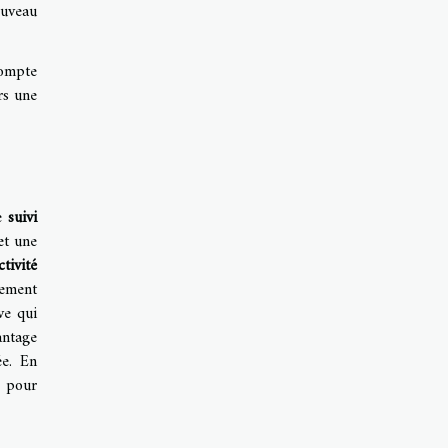
ouveau
compte
rs une
le
suivi
t une
ctivité
ement
ve qui
ntage
ée. En
e pour