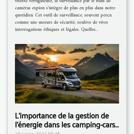
vitesse vertigineuse, la surveillance par le biais de
caméras espion s'intègre de plus en plus dans notre
quotidien. Cet outil de surveillance, souvent perçu
comme une mesure de sécurité, soulève de vives
interrogations éthiques et légales. Quelles...
L'importance de la gestion de
l'énergie dans les camping-cars
et les vans aménagés