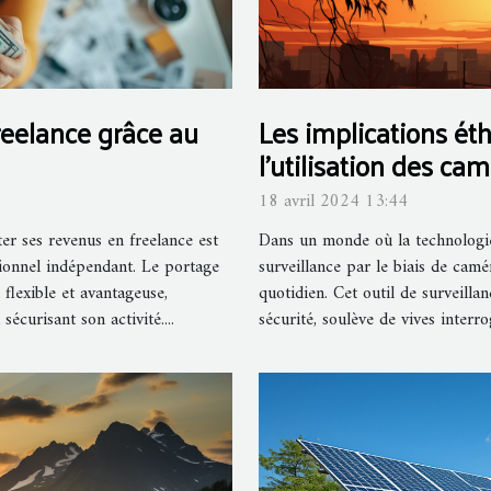
reelance grâce au
Les implications éth
l'utilisation des ca
surveillance quotid
18 avril 2024 13:44
er ses revenus en freelance est
Dans un monde où la technologie 
ionnel indépendant. Le portage
surveillance par le biais de camé
flexible et avantageuse,
quotidien. Cet outil de surveil
écurisant son activité....
sécurité, soulève de vives interro