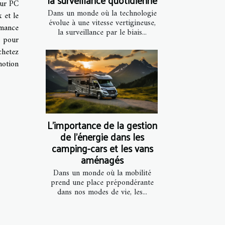
eur PC
Dans un monde où la technologie
 et le
évolue à une vitesse vertigineuse,
rmance
la surveillance par le biais...
s pour
chetez
motion
L'importance de la gestion
de l'énergie dans les
camping-cars et les vans
aménagés
Dans un monde où la mobilité
prend une place prépondérante
dans nos modes de vie, les...